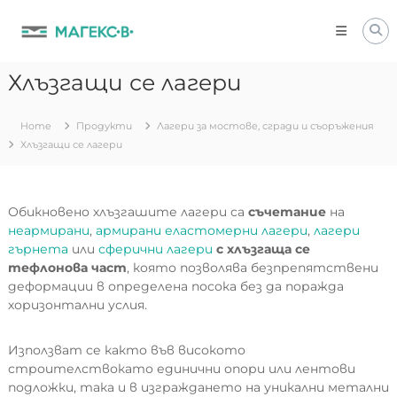
Skip
to
content
Хлъзгащи се лагери
Home
Продукти
Лагери за мостове, сгради и съоръжения
Хлъзгащи се лагери
Обикновено хлъзгашите лагери са
съчетание
на
неармирани
,
армирани еластомерни лагери
,
лагери
гърнета
или
сферични лагери
с хлъзгаща се
тефлонова част
, която позволява безпрепятствени
деформации в определена посока без да поражда
хоризонтални услия.
Използват се както във високото
строителствокато единични опори или лентови
подложки, така и в изграждането на уникални метални