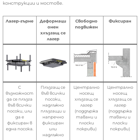
конструкции и мостове.
Лагер-гърне
Деформаци
Свободно
Фиксиран
онен
подвижен
хлъзгащ се
лагер
С
Плъзгащ се
Централно
Централно
възможност
във всички
носещ
носещ
да се плъзга
посоки,
хлъзгащ се
хлъзгащ се
във всички
надлъжно
лагер
лагер
посоки, или
плъзгащи и
(поддържа
(поддържа
да е
напречно
тавани и
тавани и
фиксиран в
фиксиран
плоски
плоски
една посока.
или
покриви)
покриви)
надлъжно