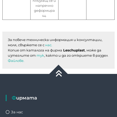
плъзгащ се и
напречно
деформира
щ.
За повече техническа информация и консултации, 
моля, свържете се с 
нас.
Копие от каталога на фирма
 Leschuplast
, може да 
изтеглите от 
тук
, както и да го откриете в раздел 
Файлове.
Фирмата
За нас