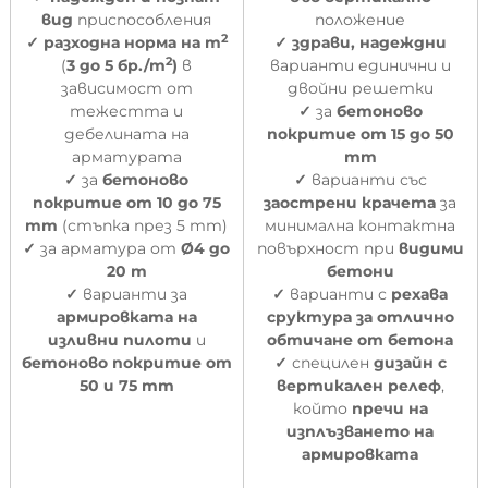
вид
приспособления
положение
2
✓
разходна норма на m
✓
здрави, надеждни
2
(
3 до 5 бр./m
)
в
варианти единични и
зависимост от
двойни решетки
тежестта и
✓
за
бетоново
дебелината на
покритие от 15 до 50
арматурата
mm
✓
за
бетоново
✓
варианти със
покритие от 10 до 75
заострени крачета
за
m
m
(стъпка през 5 mm)
минимална контактна
✓
за арматура от
Ø
4 до
повърхност при
видими
20 m
бетони
✓
варианти за
✓
варианти с
рехава
армировката на
сруктура за отлично
изливни
пилоти
и
обтичане от бетона
бетоново покритие от
✓
специлен
дизайн с
50 и 75 mm
вертикален релеф
,
който
пречи на
изплъзването на
армировката