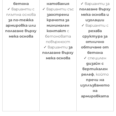
бетона
натования
✓
варианти за
✓
варианти с
✓
варианти със
полагане върху
плътна основа
заострени
мека основа и
за по-тежка
крачета за
изолации
армировка
или
минимален
✓
варианти с
полагане върху
контакт
с
рехава
мека основа
бетоновата
сруктура за
повърхност
отлично
✓
варианти
за
обтичане от
полагане върху
бетона
мека основа
✓
специлен
дизайн с
вертикален
релеф
, който
пречи на
изплъзването
на
армировката