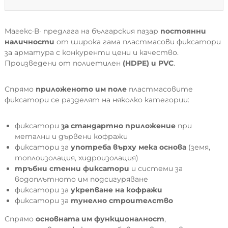
Магекс·В· предлага на българския пазар
постоянни
наличности
от широка гама пластмасови фиксатори
за арматура с конкуренти цени и качество.
Произведени от полиетилен
(HDPE) и PVC
.
Спрямо
приложеното им поле
пластмасовите
фиксатори се разделят на няколко категории:
фиксатори
за стандартно приложение
при
метални и дървени кофражи
фиксатори за
употреба върху
мека основа
(земя,
топлоизолация, хидроизолация)
тръбни стенни фиксатори
и системи за
водоплътното им подсигуряване
фиксатори за
укрепване на кофражи
фиксатори за
тунелно строителство
Спрямо
основната им функционалност
,