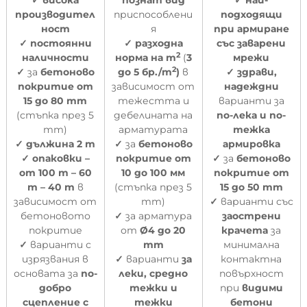
✓
висока
познат вид
✓
най-
производител
приспособлени
подходящи
ност
я
при армиране
✓
постоянни
✓
разходна
със заварени
2
наличности
норма на m
(
3
мрежи
2
✓
за
бетоново
до 5 бр./m
)
в
✓
здрави,
покритие
от
зависимост от
надеждни
15 до 80 mm
тежестта и
варианти за
(стъпка през 5
дебелината на
по-лека и по-
mm)
арматурата
тежка
✓
дължина 2 m
✓
за
бетоново
армировка
✓
опаковки –
покритие от
✓
за
бетоново
от 100 m – 60
10 до 100 мм
покритие от
m – 40 m
в
(стъпка през 5
15 до 50 mm
зависимост от
mm)
✓
варианти със
бетоновото
✓
за арматура
заострени
покритие
от
Ø
4 до 20
крачета
за
✓
варианти с
mm
минимална
изрязвания в
✓
варианти
за
контактна
основата за
по-
леки, средно
повърхност
добро
тежки и
при
видими
сцепление с
тежки
бетони