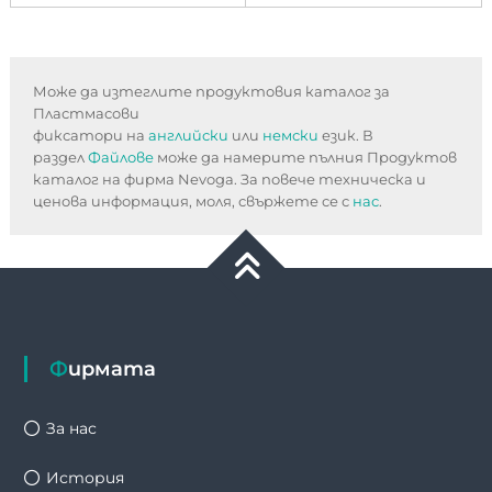
Може да изтеглите продуктовия каталог за 
Пластмасови 
фиксатори на 
английски
 или 
немски
 език. В 
раздел 
Файлове 
може да намерите пълния Продуктов 
каталог на фирма Nevoga. За повече техническа и 
ценова информация, моля, свържете се с 
нас
.
Фирмата
За нас
История