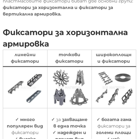
пластмасовите фиксатори биват две основни групи:
фиксатори за хоризонтална и фиксатори за
вертикална армировка.
Фиксатори за хоризонтална
армировка
линейни
точкови
широкоплощн
фиксатори
фиксатори
и фиксатори
✓
много
✓
за
захващане
✓
богата гама
популярен вид
в една точка
фиксатори за
фиксатори
✓
надежден и
големи площи