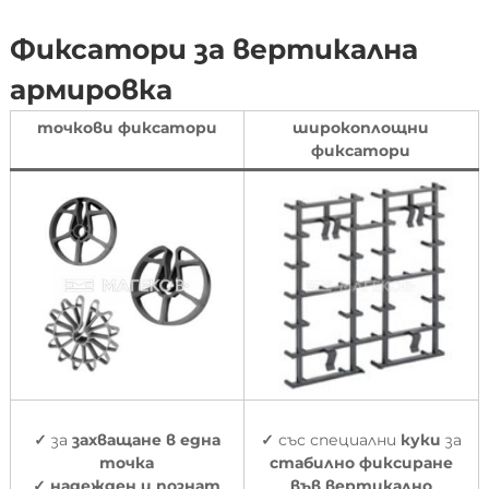
Фиксатори за вертикална
армировка
точкови фиксатори
широкоплощни
фиксатори
✓
за
захващане в една
✓
със специални
куки
за
точка
стабилно фиксиране
✓
надежден и познат
във вертикално