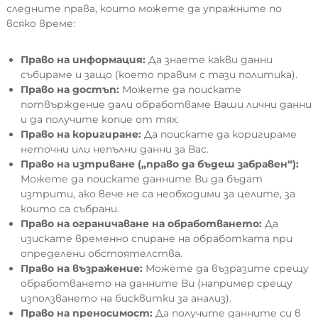
следните права, които можете да упражните по
всяко време:
Право на информация:
Да знаете какви данни
събираме и защо (което правим с тази политика).
Право на достъп:
Можете да поискате
потвърждение дали обработваме Ваши лични данни
и да получите копие от тях.
Право на коригиране:
Да поискате да коригираме
неточни или непълни данни за Вас.
Право на изтриване („право да бъдеш забравен“):
Можете да поискате данните Ви да бъдат
изтрити, ако вече не са необходими за целите, за
които са събрани.
Право на ограничаване на обработването:
Да
изискате временно спиране на обработката при
определени обстоятелства.
Право на възражение:
Можете да възразите срещу
обработването на данните Ви (например срещу
използването на бисквитки за анализ).
Право на преносимост:
Да получите данните си в