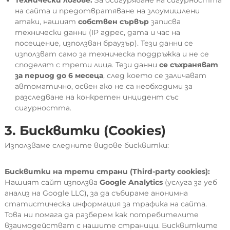
Технически логове:
За осигуряване на сигурността
на сайта и предотвратяване на злоумишлени
атаки, нашият
собствен сървър
записва
технически данни (IP адрес, дата и час на
посещение, използван браузър). Тези данни се
използват само за техническа поддръжка и не се
споделят с трети лица. Тези данни
се съхраняват
за период до 6 месеца
, след което се заличават
автоматично, освен ако не са необходими за
разследване на конкретен инцидент със
сигурността.
3. Бисквитки (Cookies)
Използваме следните видове бисквитки:
Бисквитки на трети страни (Third-party cookies):
Нашият сайт използва
Google Analytics
(услуга за уеб
анализ на Google LLC), за да събираме анонимна
статистическа информация за трафика на сайта.
Това ни помага да разберем как потребителите
взаимодействат с нашите страници. Бисквитките