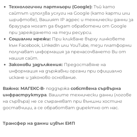
Технологични партньори (Google):
Тъй като
сайтът използва услуги на Google (като карти или
шрифтове), Вашият IP адрес и технически данни за
браузъра могат да бъдат обработени от Google
при зареждането на тези ресурси.
Социални мрежи:
При кликване върху линковете
към Facebook, LinkedIn или YouTube, тези платформи
получават информация за пренасочването Ви от
нашия сайт.
Законови задължения:
Предоставяне на
информация на държавни органи при официално
искане и законово основание.
Важно:
МАГЕКС·В·
поддържа
собствена сървърна
инфраструктура
. Вашите технически данни (логове
на сървъра) не се съхраняват при външни хостинг
доставчици, а се обработват директно от нас.
Трансфер на данни извън ЕИП