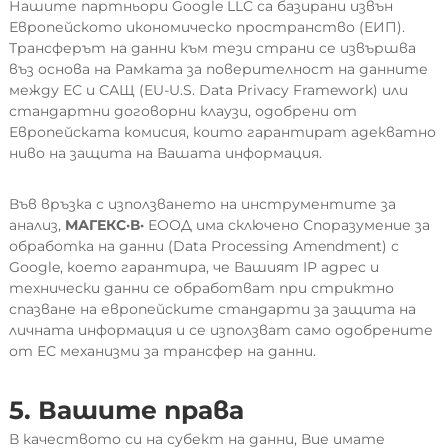
Нашите партньори Google LLC са базирани извън
Европейското икономическо пространство (ЕИП).
Трансферът на данни към тези страни се извършва
въз основа на Рамката за поверителност на данните
между ЕС и САЩ (EU-U.S. Data Privacy Framework) или
стандартни договорни клаузи, одобрени от
Европейската комисия, които гарантират адекватно
ниво на защита на Вашата информация.
Във връзка с използването на инструментите за
анализ,
МАГЕКС·В·
ЕООД има сключено Споразумение за
обработка на данни (Data Processing Amendment) с
Google, което гарантира, че Вашият IP адрес и
технически данни се обработват при стриктно
спазване на европейските стандарти за защита на
личната информация и се използват само одобрените
от ЕС механизми за трансфер на данни.
5. Вашите права
В качеството си на субект на данни, Вие имате