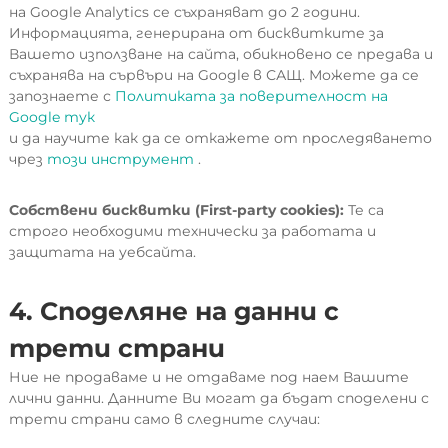
на Google Analytics се съхраняват до 2 години.
Информацията, генерирана от бисквитките за
Вашето използване на сайта, обикновено се предава и
съхранява на сървъри на Google в САЩ. Можете да се
запознаете с
Политиката за поверителност на
Google тук
и да научите как да се откажете от проследяването
чрез
този инструмент
.
Собствени бисквитки (First-party cookies):
Те са
строго необходими технически за работата и
защитата на уебсайта.
4. Споделяне на данни с
трети страни
Ние не продаваме и не отдаваме под наем Вашите
лични данни. Данните Ви могат да бъдат споделени с
трети страни само в следните случаи: