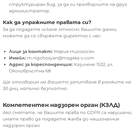
структуриран вид, за да ги прехвърлите на друг
администратор.
Как да упражните правата си?
За да подадете искане относно Вашите данни,
можете да се свържете директно с нас:
Лице за контакт:
Мария Нигохосян
Имейл:
m.nigohosyan@mageks-v.com
Адрес за кореспонденция:
Казичене 1532, ул.
Околовръстна 68
Ще отговорим на Вашето запитване в рамките на
30 дни, напълно безплатно.
Компетентен надзорен орган (КЗЛД)
Ако смятате, че Вашите права по GDPR са нарушени,
имате право да подадете жалба до националния
надзорен орган: