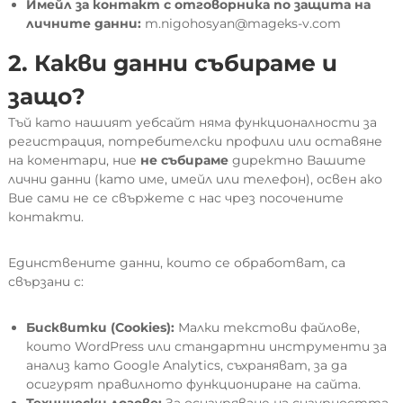
Имейл за контакт с отговорника по защита на
личните данни:
m.nigohosyan@mageks-v.com
2. Какви данни събираме и
защо?
Тъй като нашият уебсайт няма функционалности за
регистрация, потребителски профили или оставяне
на коментари, ние
не събираме
директно Вашите
лични данни (като име, имейл или телефон), освен ако
Вие сами не се свържете с нас чрез посочените
контакти.
Единствените данни, които се обработват, са
свързани с:
Бисквитки (Cookies):
Малки текстови файлове,
които WordPress или стандартни инструменти за
анализ като Google Analytics, съхраняват, за да
осигурят правилното функциониране на сайта.