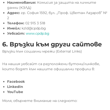
Наименование:
Комисия за защита на личните
данни (КЗЛД)
Адрес:
гр. София 1592, бул. „Проф. Цветан Лазаров” №
2
Телефон:
02 915 3 518
Имейл:
kzld@cpdp.bg
Уебсайт:
www.cpdp.bg
6. Връзки към други сайтове
Връзки към социални мрежи (External Links)
На нашия уебсайт са разположени бутони/линкове,
които водят към нашите официални профили в:
Facebook
LinkedIn
YouTube
Моля, обърнете внимание на следното: