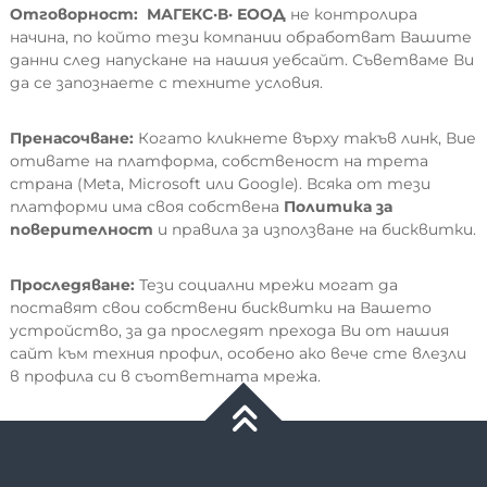
Отговорност:
МАГЕКС·В·
ЕООД
не контролира
начина, по който тези компании обработват Вашите
данни след напускане на нашия уебсайт. Съветваме Ви
да се запознаете с техните условия.
Пренасочване:
Когато кликнете върху такъв линк, Вие
отивате на платформа, собственост на трета
страна (Meta, Microsoft или Google). Всяка от тези
платформи има своя собствена
Политика за
поверителност
и правила за използване на бисквитки.
Проследяване:
Тези социални мрежи могат да
поставят свои собствени бисквитки на Вашето
устройство, за да проследят прехода Ви от нашия
сайт към техния профил, особено ако вече сте влезли
в профила си в съответната мрежа.